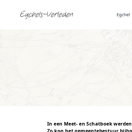
Egchels verleden
Egchel
In een Meet- en Schatboek werden
Zo kon het gemeentebestuur bijho