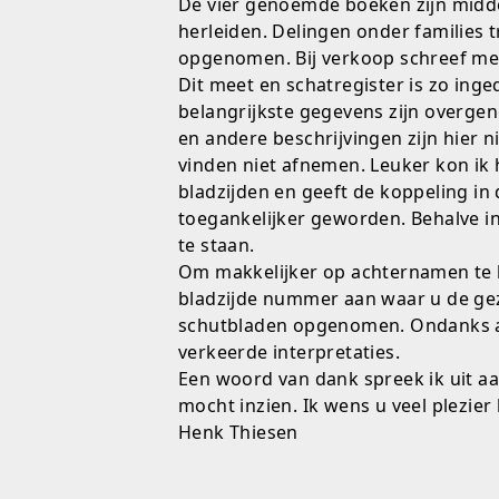
De vier genoemde boeken zijn midde
herleiden. Delingen onder families 
opgenomen. Bij verkoop schreef men
Dit meet en schatregister is zo ing
belangrijkste gegevens zijn overge
en andere beschrijvingen zijn hier 
vinden niet afnemen. Leuker kon ik h
bladzijden en geeft de koppeling in
toegankelijker geworden. Behalve i
te staan.
Om makkelijker op achternamen te ku
bladzijde nummer aan waar u de ge
schutbladen opgenomen. Ondanks alle
verkeerde interpretaties.
Een woord van dank spreek ik uit aa
mocht inzien. Ik wens u veel plezier 
Henk Thiesen