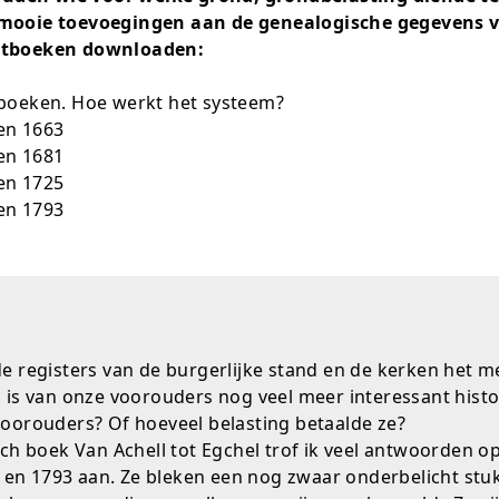
n mooie toevoegingen aan de genealogische gegevens 
hatboeken downloaden:
tboeken. Hoe werkt het systeem?
en 1663
en 1681
en 1725
en 1793
de registers van de burgerlijke stand en de kerken het
 is van onze voorouders nog veel meer interessant histor
rouders? Of hoeveel belasting betaalde ze?
sch boek Van Achell tot Egchel trof ik veel antwoorden o
n 1793 aan. Ze bleken een nog zwaar onderbelicht stuk 