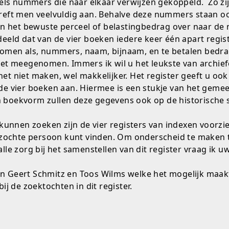
ls nummers die naar elkaar verwijzen gekoppeld. Zo zij
treft men veelvuldig aan. Behalve deze nummers staan oo
 het bewuste perceel of belastingbedrag over naar de 
edeeld dat van de vier boeken iedere keer één apart regi
nomen als, nummers, naam, bijnaam, en te betalen bedr
niet meegenomen. Immers ik wil u het leukste van archie
et niet maken, wel makkelijker. Het register geeft u ook
 de vier boeken aan. Hiermee is een stukje van het gem
n boekvorm zullen deze gegevens ook op de historische
nnen zoeken zijn de vier registers van indexen voorzie
zochte persoon kunt vinden. Om onderscheid te maken t
 zorg bij het samenstellen van dit register vraag ik u
n Geert Schmitz en Toos Wilms welke het mogelijk maakte
bij de zoektochten in dit register.