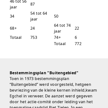
46 tot 56
87
jaar
54 tot 64
34
50
jaar
64 tot 74
68+
24
22
jaar
Totaal
753
74+
6
Totaal
772
Bestemmingsplan "Buitengebied"
Toen in 1973 bestemmingsplan
“Buitengebied” werd voorgesteld, hetgeen
bevriezing van de kleine kernen inhield,kwam
Egchel in verweer. De aanzet werd gegeven
door het actie-comité onder leiding van het
toenmalige raadslid Piet Tielen. In een